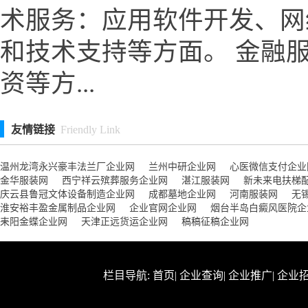
术服务：应用软件开发、网
和技术支持等方面。 金融
资等方...
友情链接
Friendly Link
温州龙湾永兴豪丰法兰厂企业网
兰州中研企业网
心医微信支付企业
金华服装网
西宁祥云殡葬服务企业网
湛江服装网
新未来电扶梯
庆云县鲁冠文体设备制造企业网
成都墓地企业网
河南服装网
无
淮安裕丰盈金属制品企业网
企业官网企业网
烟台半岛白癜风医院企
耒阳金蝶企业网
天津正远货运企业网
稿稿征稿企业网
栏目导航:
首页
|
企业查询
|
企业推广
|
企业